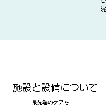
せいクリ
 金子 紳
施設と設備について
最先端のケアを