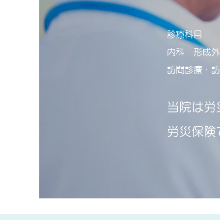
診療科目
内科 形成
​訪問診療・
当院は労
労災保険