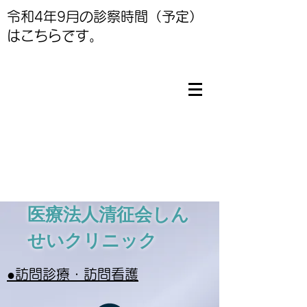
​令和4年9
月の診察時間（予定）
はこちらです。
医療法人清征会
しん
せいクリニック
​●訪問診療・訪問看護